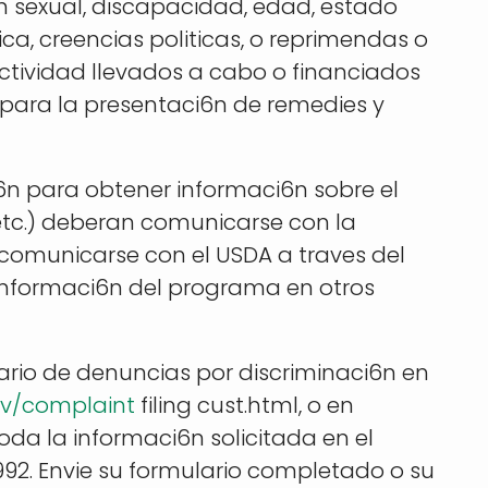
i6n sexual, discapacidad, edad, estado
ca, creencias politicas, o reprimendas o
actividad llevados a cabo o financiados
e para la presentaci6n de remedies y
n para obtener informaci6n sobre el
, etc.) deberan comunicarse con la
 comunicarse con el USDA a traves del
 informaci6n del programa en otros
ario de denuncias por discriminaci6n en
ov/complaint
filing cust.html, o en
toda la informaci6n solicitada en el
992. Envie su formulario completado o su