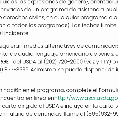
ncluidas las expresiones de genero}, orientac
s derivados de un programa de asistencia publi
re derechos civiles, en cualquier programa o 
can a todos los programas). Las fechas Ii mit
 incidente.
equieran medics alternatives de comunicaci6
, cinta de audio, lenguaje americano de serias
GET del USDA al (202) 720-2600 (voz y TTY) o
00) 877-8339. Asimismo, se puede disponer de
minaci6n en el programa, complete el Formul
encuentra en linea en
http://www.ascr.usda.g
 carta dirigida al USDA e incluya en la carta 
 formulario de denuncias, llame al (866)632-9