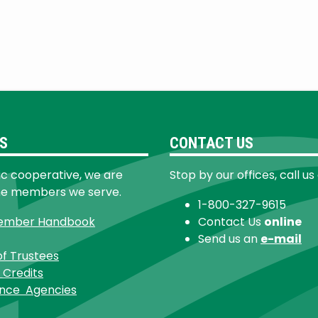
S
CONTACT US
ic cooperative, we are
Stop by our offices, call us
he members we serve.
1-800-327-9615
ember Handbook
Contact Us
online
Send us an
e-mail
of Trustees
 Credits
ance Agencies