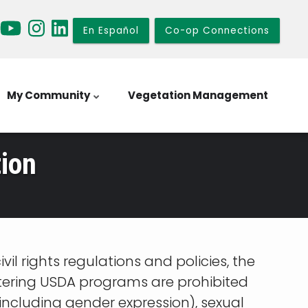
En Español
Co-op Connections
My Community
Vegetation Management
ion
il rights regulations and policies, the
istering USDA programs are prohibited
 (including gender expression), sexual