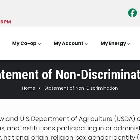
-6 PM
My Co-op
My Account
My Energy
atement of Non-Discriminat
Home
Statement of Non-Discrimination
aw and U S Department of Agriculture (USDA) civ
es, and institutions participating in or admin
national origin, religion, sex, gender identity