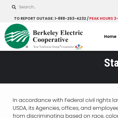
Skip
Search
to
main
TO REPORT OUTAGE: 1-888-253-4232 /
PEAK HOURS 3
content
Home
St
Breadcrumb
In accordance with Federal civil rights l
USDA, its Agencies, offices, and employe
from discriminating based on race, color, 